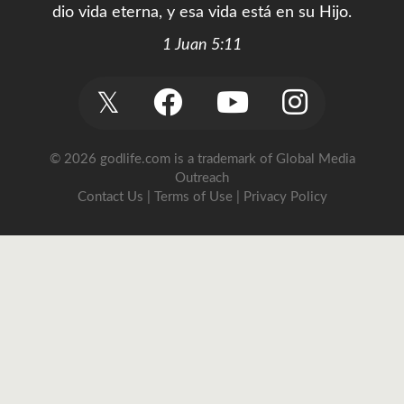
dio vida eterna, y esa vida está en su Hijo.
1 Juan 5:11
𝕏
© 2026 godlife.com
is a trademark of Global Media
Outreach
Contact Us
|
Terms of Use
|
Privacy Policy